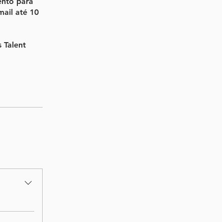
ento para
mail até 10
s Talent