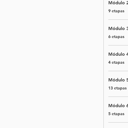
Módulo 2
.
9 etapas
Módulo 3
.
6 etapas
Módulo 4
.
4 etapas
Módulo 5
.
13 etapas
Módulo 6
.
5 etapas