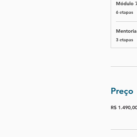
Módulo 7
.
6 etapas
Mentoria
.
3 etapas
Preço
R$ 1.490,0