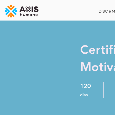
DISC e 
Certif
Motiv
120 dias
120
dias