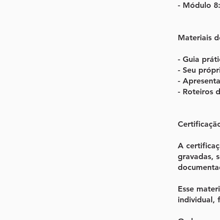
- Módulo 8:
Materiais d
- Guia prát
- Seu própr
- Apresent
- Roteiros 
Certificaçã
A certific
gravadas, s
documentad
Esse materi
individual,