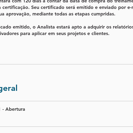
ntará com 120 dias a contar da data de compra do treinam
ua certificação. Seu certificado será emitido e enviado por e-
sua aprovação, mediante todas as etapas cumpridas.
icado emitido, o Analista estará apto a adquirir os relatório
vadores para aplicar em seus projetos e clientes.
geral
 - Abertura