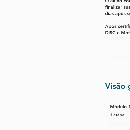
O aluno co
finalizar s
dias após 
Após certif
DISC e Moti
Visão 
Módulo 1
.
1 etapa