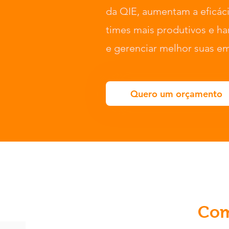
da QIE, aumentam a eficác
times mais produtivos e h
e gerenciar melhor suas e
Quero um orçamento
Com