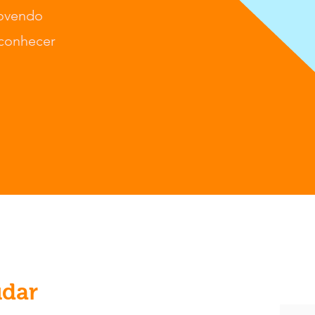
movendo
 conhecer
udar